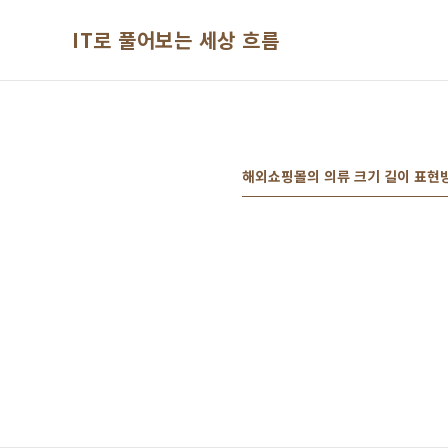
본문 바로가기
IT로 풀어보는 세상 흐름
해외쇼핑몰의 의류 크기 길이 표현