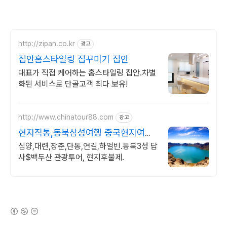
http://zipan.co.kr
광고
집안홈스타일링 집꾸미기 집안
대표가 직접 케어하는 홈스타일링 집안.차별
화된 서비스로 단골고객 최다 보유!
http://www.chinatour88.com
광고
현지직통,동북삼성여행 중국현지여행
사
심양,대련,장춘,단동,연길,하얼빈.동북3성 답
사$백두산 관광투어, 현지후불제.
(새창열림)