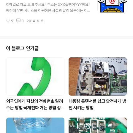
작 방법을 영어로 갑자기 설명 하려면 당황하게 됩니다. 여
이메일로 자료 보내 주세요 ! 주소는 XXX골뱅이YYY예요 !
러가지 아이콘 표시나 터치, 탭 등의 동작에 대한 용어가 낯
예전에 우편 서비스를 이용하던 시절과 달리 요즘에는 이
설기 때문입니다. 이에 스마트폰 이용에 따른 영어 표현 방
메일이 주요한 연락 수단이 되었습니다. 따라서 하루에도
법에 대해 알아 보고자 합니다. 알쏭달쏭한 스마트폰 이용
9
0
2014. 6. 5.
몇번씩 이메일을 보내거나 상대방에게 이메일로 보내 달라
방법, Source: Clip art 전원버튼 Power Button 전원
고 요청 합니다. 이 경우 빠지지 않고 등장하는 것이 있는데
버튼은 스마트폰..
바로 골뱅이라는 단어입니다. 서로 이메일 주소를 주고 받
을 때 중간에 들어 있는 '@'을 골뱅이라고 표현합니다. 따
라서 골뱅이라는 단어가 이제는 너무나 익숙해졌습니다.
이 블로그 인기글
그렇다면 @을 외국인에게는 뭐라 불러야 할까요? 전화통
화를 해야 하는데 골뱅이라는 한국말로 얘기해서 외국인과
의사소통이 될까요? 그렇지 않을 것입니다. 골뱅이 과연 정
체는 무엇일까요 ? 외국어로는 뭐라고 불러야 할까요 ? 이
메일에 널리 사용되는 @의 정체는 ..
외국인에게 자신의 전화번호 알려
대용량 콘덴서를 쉽고 안전하게 방
주는 방법 국제전화 거는 방법 정
전 시키는 방법
리