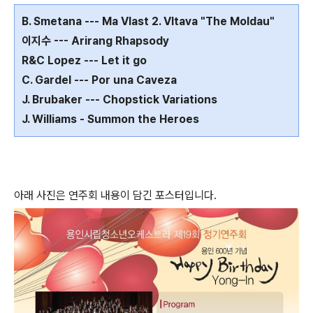
B. Smetana --- Ma Vlast 2. Vltava "The Moldau"
이지수 --- Arirang Rhapsody
R&C Lopez --- Let it go
C. Gardel --- Por una Caveza
J. Brubaker --- Chopstick Variations
J. Williams - Summon the Heroes
아래 사진은 연주회 내용이 담긴 포스터입니다.