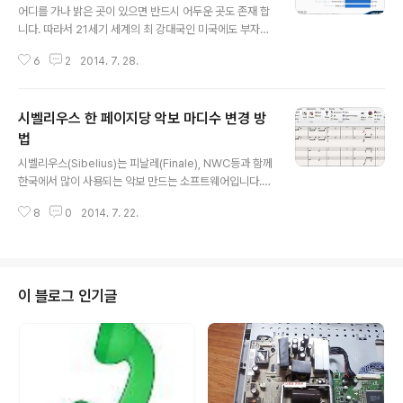
어디를 가나 밝은 곳이 있으면 반드시 어두운 곳도 존재 합
니다. 따라서 21세기 세계의 최 강대국인 미국에도 부자와
가난한 사람이 동시에 존재 합니다. 물론 부자와 가난한 자
6
2
2014. 7. 28.
의 구분은 상대적인 것이며, 미국의 가난한 자가 대한민국
의 부자보다도 더 잘 살 수도 있습니다. 그러나 이제는 선진
국이 된 대한민국 국민들은 해외에 있는 사람들과 견주어
시벨리우스 한 페이지당 악보 마디수 변경 방
도 그리 나쁘지 않은 상황입니다. 대한민국의 생활 수준이
무척 높아졌기 때문입니다. 그렇다면 미국에서 가난한 사
법
글 내용
람들이 많이 사는 곳은 어디일까요 ? 미국이 주와 도시로
시벨리우스(Sibelius)는 피날레(Finale), NWC등과 함께
이루어져 있는데 이들 도시의 소득 수준에 따라 분류를 해
한국에서 많이 사용되는 악보 만드는 소프트웨어입니다.
보면 이런 통계를 쉽게 얻을 수 있습니다. 빈곤에 대한 절
악보를 만든 후 이를 가상 악기로 연주까지 해 주니 작곡가
망, Source: Clip art 아래의 표는 미국의 인구 센서스(U.
8
0
2014. 7. 22.
들에게 무척 유용한 소프트웨어입니다. 또한 악보를 모두
S. Census..
입력 한 후 이를 종이에 인쇄해 주는 기능까지 갖추고 있습
니다. 작곡가들에게 꼭 필요한 소프트웨어입니다. 악보는
통상 B4 크기로 인쇄 합니다. 그런데 악보의 한 페이지당
마디수가 너무 많다면 음표가 작아 연주자들이 이를 보면
이 블로그 인기글
서 연주하기 힘듭니다. 따라서 한 페이지당 마디수를 변경
하면 좋습니다. 아래는 시벨리우스로 작업하는 실제의 화
면 모습입니다. 한 페이지에 11마디나 들어 있어 악보가 촘
촘히 배치되어 있습니다. 악보 보기가 무척 힘듭니다. 페이
지당 나오는 마디 수를 변..