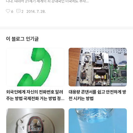
니다. 따라서 21세기 세계의 최 강대국인 미국에도 부자와
포스터, Source: 용인 수지구청 연주회 프로그램은 다음
가난한 사람이 동시에 존재 합니다. 물론 부자와 가난한 자
과 같습니다. 일반인들에게도 익숙한 음악과 신규 작곡 음
6
2
2014. 7. 28.
의 구분은 상대적인 것이며, 미국의 가난한 자가 대한민국
악이 들어 ..
의 부자보다도 더 잘 살 수도 있습니다. 그러나 이제는 선진
국이 된 대한민국 국민들은 해외에 있는 사람들과 견주어
도 그리 나쁘지 않은 상황입니다. 대한민국의 생활 수준이
무척 높아졌기 때문입니다. 그렇다면 미국에서 가난한 사
이 블로그 인기글
람들이 많이 사는 곳은 어디일까요 ? 미국이 주와 도시로
이루어져 있는데 이들 도시의 소득 수준에 따라 분류를 해
보면 이런 통계를 쉽게 얻을 수 있습니다. 빈곤에 대한 절
망, Source: Clip art 아래의 표는 미국의 인구 센서스(U.
S. Census..
외국인에게 자신의 전화번호 알려
대용량 콘덴서를 쉽고 안전하게 방
주는 방법 국제전화 거는 방법 정
전 시키는 방법
리