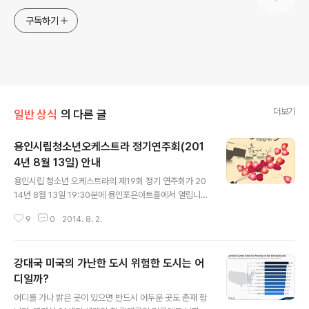
구독하기
더보기
일반 상식
의 다른 글
용인시립청소년오케스트라 정기연주회(201
4년 8월 13일) 안내
글 내용
용인시립 청소년 오케스트라의 제19회 정기 연주회가 20
14년 8월 13일 19:30분에 용인포은아트홀에서 열립니
다. 이번 연주회는 용인 600년을 기념하는 것이어서 더욱
9
0
2014. 8. 2.
특별한 의미를 갖습니다. 그래서 "Happy Birthday Yon
g-In"이라는 영어 부제도 달려 있습니다. 특히 방학 기간
중에 열리는 초등학교 이상 관람 가능한 연주회로서 무료
강대국 미국의 가난한 도시 위험한 도시는 어
입장입니다. 따라서 학생들의 문화 활동 체험에도 적합한
행사입니다. 지휘자는 이중엽씨이며, 한국외국인학교 Pea
디일까?
글 내용
ce Tree Ensemble, 제주 서귀포 청소년 오케스트라가
어디를 가나 밝은 곳이 있으면 반드시 어두운 곳도 존재 합
출연합니다. 아래 그림은 이번 행사의 포스터입니다. 행사